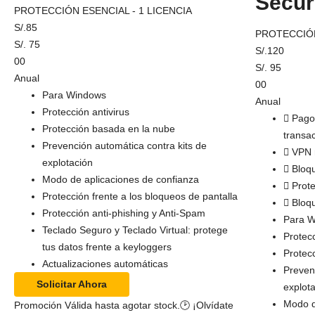
Secur
PROTECCIÓN ESENCIAL - 1 LICENCIA
S/.
85
PROTECCIÓN
S/.
75
S/.
120
00
S/.
95
Anual
00
Para Windows
Anual
Protección antivirus
Pago
Protección basada en la nube
transa
Prevención automática contra kits de
VPN 
explotación
Bloq
Modo de aplicaciones de confianza
Prot
Protección frente a los bloqueos de pantalla
Bloq
Protección anti-phishing y Anti-Spam
Para 
Teclado Seguro y Teclado Virtual: protege
Protecc
tus datos frente a keyloggers
Protec
Actualizaciones automáticas
Preven
Solicitar Ahora
explot
Modo d
Promoción Válida hasta agotar stock.⁣⁣⁣⁣🕑 ¡Olvídate