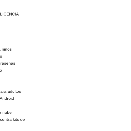
 LICENCIA
 niños
os
traseñas
o
ara adultos
Android
a nube
contra kits de