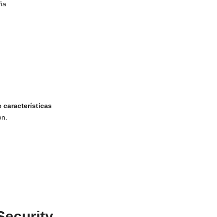
ña
e características
ón.
ecurity