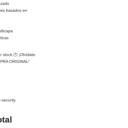
nzado
ues basados en
lticapa
ticas
tock.⁣⁣⁣⁣🕑 ¡Olvídate
OMPRA ORIGINAL!
tal