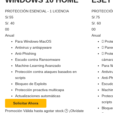
PROTECCIÓN ESENCIAL - 1 LICENCIA
PROTECCIÓN
S/.
55
S/.
75
S/.
40
S/.
60
00
00
Anual
Anual
Para Windows-MacOS
Prot
Antivirus y antispyware
Paren
Anti-Phishing
Prote
Escudo contra Ransomware
cámar
Machine-Learning Avanzado
Para 
Protección contra ataques basados en
Antivir
scripts
Anti-P
Bloqueo de Exploits
Escud
Protección proactiva multicapa
Machin
Actualizaciones automáticas
Protec
scripts
Solicitar Ahora
Bloque
Promoción Válida hasta agotar stock.⁣⁣⁣⁣🕑 ¡Olvídate