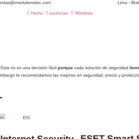
entas@vrsolutionstec.com
Lima - Bre
Home
Licencias
Windows
.
Esta no es una decisión fácil
porque
cada solución de seguridad
tien
bargo te recomendamos las mejores en seguridad, precio y protecci
L
ESET Smart S
Internet Security