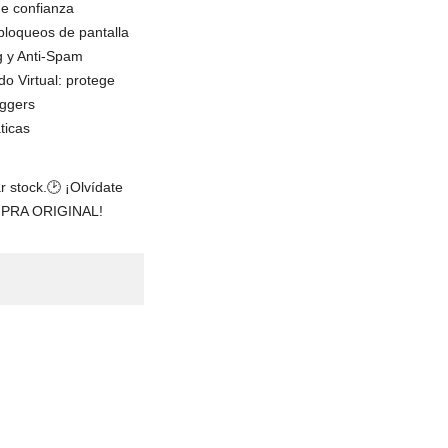
e confianza
 bloqueos de pantalla
g y Anti-Spam
o Virtual: protege
oggers
ticas
tock.⁣⁣⁣⁣🕑 ¡Olvídate
OMPRA ORIGINAL!