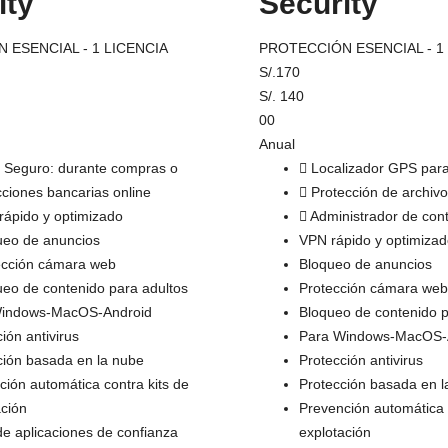
ity
Security
 ESENCIAL - 1 LICENCIA
PROTECCIÓN ESENCIAL - 1
S/.
170
S/.
140
00
Anual
 Seguro: durante compras o
Localizador GPS para
cciones bancarias online
Protección de archiv
rápido y optimizado
Administrador de con
ueo de anuncios
VPN rápido y optimizad
ección cámara web
Bloqueo de anuncios
ueo de contenido para adultos
Protección cámara web
Windows-MacOS-Android
Bloqueo de contenido p
ión antivirus
Para Windows-MacOS-
ción basada en la nube
Protección antivirus
ción automática contra kits de
Protección basada en l
ación
Prevención automática 
e aplicaciones de confianza
explotación