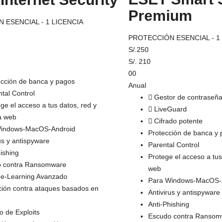
Premium
 ESENCIAL - 1 LICENCIA
PROTECCIÓN ESENCIAL - 1
S/.
250
S/.
210
00
ección de banca y pagos
Anual
tal Control
Gestor de contraseñ
ge el acceso a tus datos, red y
LiveGuard
a web
Cifrado potente
Windows-MacOS-Android
Protección de banca y
us y antispyware
Parental Control
hishing
Protege el acceso a tu
o contra Ransomware
web
e-Learning Avanzado
Para Windows-MacOS-
ción contra ataques basados en
Antivirus y antispyware
Anti-Phishing
o de Exploits
Escudo contra Ransom