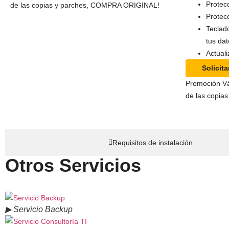
Protecc
de las copias y parches, COMPRA ORIGINAL!
Protec
Teclad
tus dat
Actual
Solicit
Promoción Váli
de las copi
Requisitos de instalación
Otros Servicios
▶ Servicio Backup