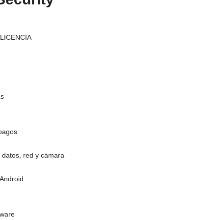
 LICENCIA
as
 pagos
s datos, red y cámara
Android
ware