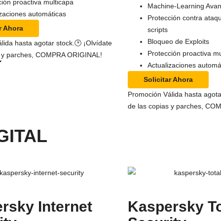
ción proactiva multicapa
Machine-Learning Ava
izaciones automáticas
Protección contra ataq
ar Ahora
scripts
Bloqueo de Exploits
da hasta agotar stock.⁣⁣⁣⁣🕑 ¡Olvídate
Protección proactiva mu
as y parches, COMPRA ORIGINAL!
Actualizaciones automá
Solicitar Ahora
Promoción Válida hasta agotar s
de las copias y parches, C
IGITAL
rsky Internet
Kaspersky To